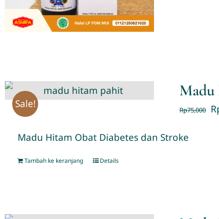
Madu 
Sale!
R
Rp
75,000
Madu Hitam Obat Diabetes dan Stroke
Tambah ke keranjang
Details