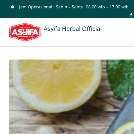
Skip
Jam Operasional : Senin – Sabtu 08.00 wib – 17.00 wib
to
content
Asyifa Herbal Official