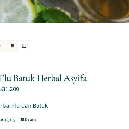
Flu Batuk Herbal Asyifa
p
31,200
bal Flu dan Batuk
keranjang
Details