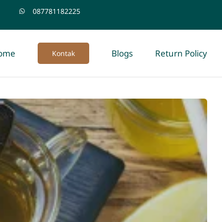
087781182225
ome
Blogs
Return Policy
Kontak