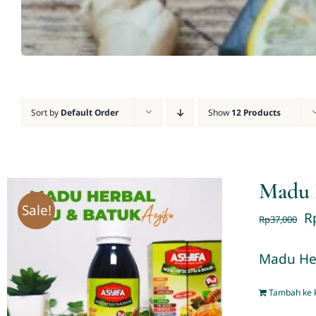
Sort by
Default Order
Show
12 Products
Madu 
Sale!
R
Rp
37,000
Madu Her
Tambah ke 