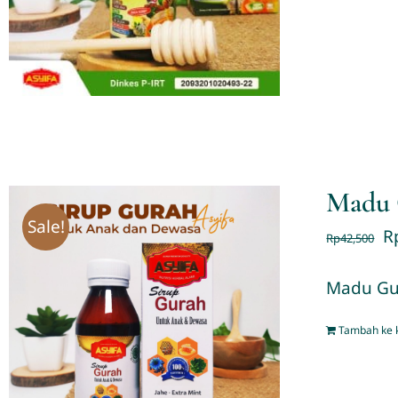
Madu 
Sale!
R
Rp
42,500
Madu Gur
Tambah ke 