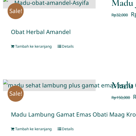
Madu 
Sale!
R
Rp
32,000
Obat Herbal Amandel
Tambah ke keranjang
Details
Madu 
Sale!
Rp
150,000
Madu Lambung Gamat Emas Obati Maag Kro
Tambah ke keranjang
Details