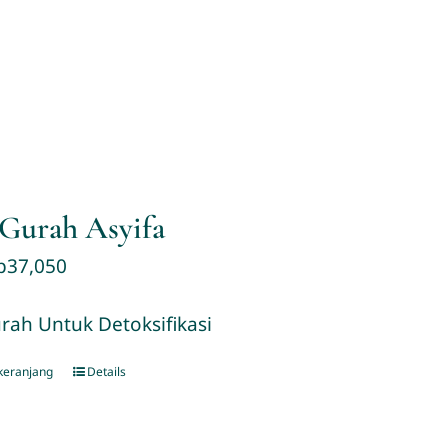
Gurah Asyifa
p
37,050
ah Untuk Detoksifikasi
keranjang
Details