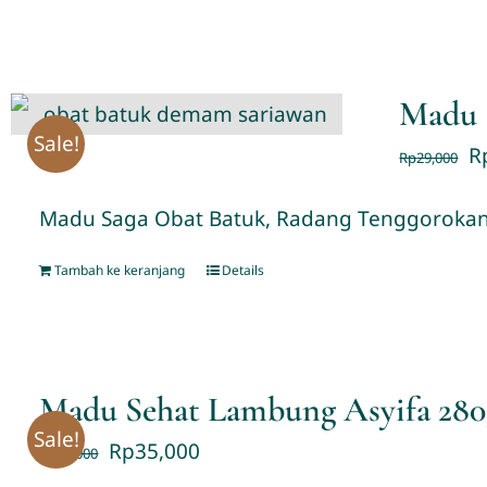
Madu 
Sale!
R
Rp
29,000
Madu Saga Obat Batuk, Radang Tenggorokan
Tambah ke keranjang
Details
Madu Sehat Lambung Asyifa 280
Sale!
Rp
35,000
Rp
55,000