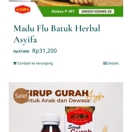
Madu Flu Batuk Herbal
Asyifa
Rp
31,200
Rp
37,000
Tambah ke keranjang
Details
Sale!