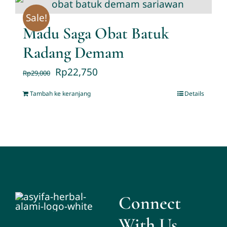
Sale!
Madu Saga Obat Batuk
Radang Demam
Rp
22,750
Rp
29,000
Tambah ke keranjang
Details
Connect
With Us